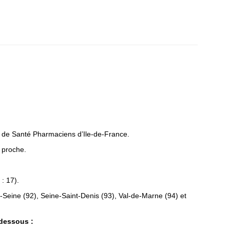
e
ls de Santé Pharmaciens d’Ile-de-France.
s proche.
: 17).
-Seine (92), Seine-Saint-Denis (93), Val-de-Marne (94) et
-dessous :