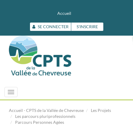
Accueil
SE CONNECTER
S'INSCRIRE
Toggle
navigation
Accueil - CPTS de la Vallée de Chevreuse
Les Projets
Les parcours pluriprofessionnels
Parcours Personnes Agées