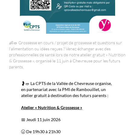
👶🥗 Grossesse en cours / projet de grossesse et questions sur
l’alimentation ou idées reçues ? Venez échanger avec des
professionnelles de santé lors de notre atelier gratuit « Nutrition
& Grossesse », organisé le 11 juin à Chevreuse pour les futurs
parents.
🤰🥗 La CPTS de la Vallée de Chevreuse organise,
en partenariat avec la PMI de Rambouillet, un
atelier gratuit à destination des futurs parents :
Atelier « Nutrition & Grossesse »
📅 Jeudi 11 juin 2026
🕢 De 19h30 à 21h30